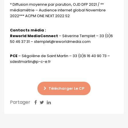
* Diffusion moyenne par parution, OJD DFP 2021 / **
médiamétrie – Audience internet global Novembre
2022*** ACPM ONE NEXT 2022 S2
Contacts média :
Reworld MediaConnect
– Séverine Templet – 33 (0)6
50 46 37 31 –
stemplet@reworldmedia.com
PCE
– Ségolène de Saint Martin – 33 (0)6 16 40 90 73 –
sdestmartin@p-c-e.fr
Télécharger Le CP
Partager