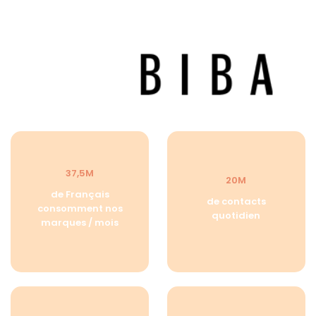
37,5M
20M
de Français
de contacts
consomment nos
quotidien
marques / mois