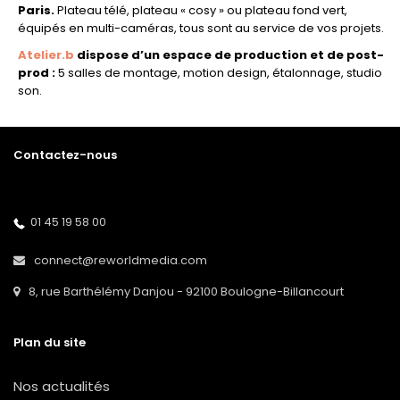
Paris.
Plateau télé, plateau « cosy » ou plateau fond vert,
équipés en multi-caméras, tous sont au service de vos projets.
Atelier.b
dispose d’un espace de production et de post-
prod :
5 salles de montage, motion design, étalonnage, studio
son.
Contactez-nous
01 45 19 58 00
connect@reworldmedia.com
8, rue Barthélémy Danjou - 92100 Boulogne-Billancourt
Plan du site
Nos actualités