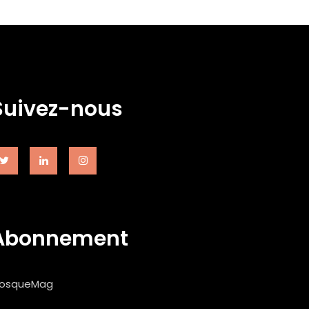
Suivez-nous
Abonnement
iosqueMag